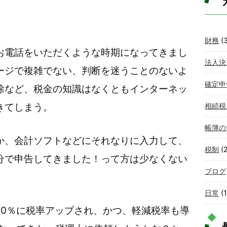
財務
(3
お電話をいただくような時期になってきまし
法人決
ージで複雑でない、判断を迷うことのないよ
確定申
除など、税金の知識はなくともインターネッ
きてしまう。
相続税
帳簿の
か、会計ソフトなどにそれなりに入力して、
税制
(2
分で申告してきました！って方は少なくない
ブログ
日常
(1
10％に税率アップされ、かつ、軽減税率も導