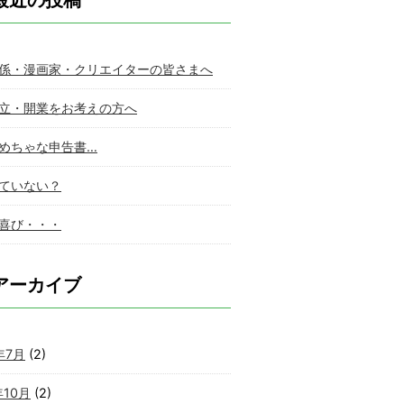
最近の投稿
係・漫画家・クリエイターの皆さまへ
立・開業をお考えの方へ
めちゃな申告書…
ていない？
喜び・・・
アーカイブ
年7月
(2)
年10月
(2)