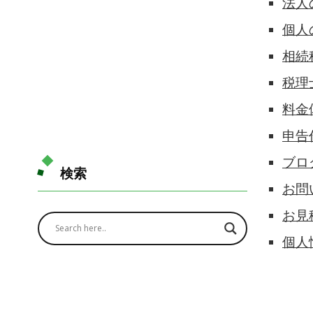
法人
個人
相続
税理
料金
申告
ブロ
検索
お問
お見
個人